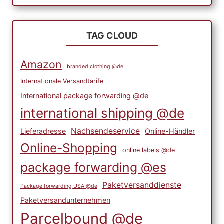
TAG CLOUD
Amazon
branded clothing @de
Internationale Versandtarife
International package forwarding @de
international shipping @de
Nachsendeservice
Lieferadresse
Online-Händler
Online-Shopping
online labels @de
package forwarding @es
Paketversanddienste
Package forwarding USA @de
Paketversandunternehmen
Parcelbound @de