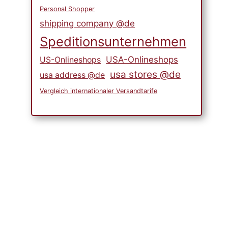
Personal Shopper
shipping company @de
Speditionsunternehmen
USA-Onlineshops
US-Onlineshops
usa stores @de
usa address @de
Vergleich internationaler Versandtarife
Geheimnisse für ein
großartiges Kocherlebnis im
Freien mit einigen großartigen
Grillwerkzeugen