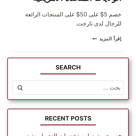
خصم 5$ على 50$ على المنتجات الرائعة
للرجال لدى تارجت.
خصم
إقرأ المزيد
حتى
5$
على
50$
SEARCH
على
المنتجات
البحث
الرجالية
عن:
لدى
تارجت
الولايات
المتحدة
RECENT POSTS
الأمريكية
زوري بنفت لمستحضرات التجميل بنفت