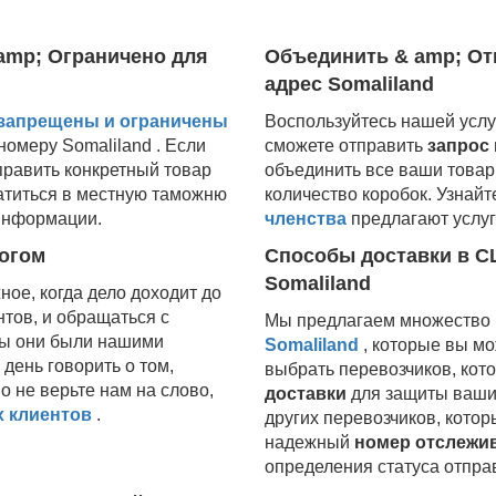
amp; Ограничено для
Объединить & amp; От
адрес Somaliland
 запрещены и ограничены
Воспользуйтесь нашей услу
номеру
Somaliland
. Если
сможете отправить
запрос
править конкретный товар
объединить все ваши това
атиться в местную таможню
количество коробок. Узнайт
информации.
членства
предлагают услуг
огом
Способы доставки в С
Somaliland
ое, когда дело доходит до
тов, и обращаться с
Мы предлагаем множество
бы они были нашими
Somaliland
, которые вы м
ень говорить о том,
выбрать перевозчиков, ко
о не верьте нам на слово,
доставки
для защиты ваших
 клиентов
.
других перевозчиков, кото
надежный
номер отслежи
определения статуса отпра