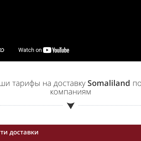
ши тарифы на доставку
Somaliland
по
компаниям
ти доставки