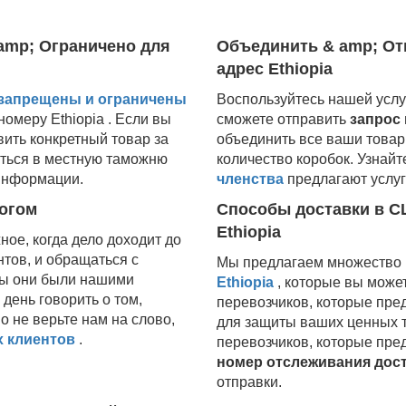
amp; Ограничено для
Объединить & amp; От
адрес Ethiopia
 запрещены и ограничены
Воспользуйтесь нашей услу
номеру
Ethiopia
. Если вы
сможете отправить
запрос
вить конкретный товар за
объединить все ваши това
иться в местную таможню
количество коробок. Узнайт
информации.
членства
предлагают услуг
огом
Способы доставки в С
Ethiopia
ое, когда дело доходит до
тов, и обращаться с
Мы предлагаем множество
бы они были нашими
Ethiopia
, которые вы може
ень говорить о том,
перевозчиков, которые пр
о не верьте нам на слово,
для защиты ваших ценных т
 клиентов
.
перевозчиков, которые пр
номер отслеживания дос
отправки.