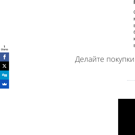
1
Shares
Делайте покупк