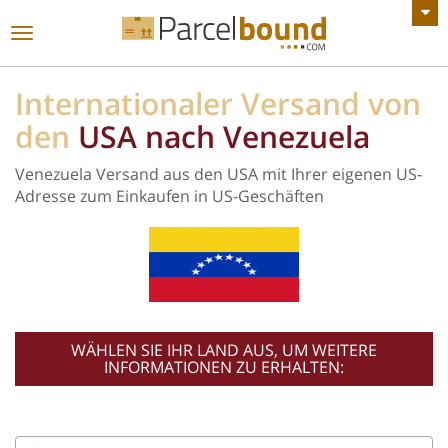
ALLE ANKÜNDIGUNGEN ANZEIGEN
Toggle
navigation
Internationaler Versand von
den
USA nach Venezuela
Venezuela Versand aus den USA mit Ihrer eigenen US-
Adresse zum Einkaufen in US-Geschäften
WÄHLEN SIE IHR LAND AUS, UM WEITERE
INFORMATIONEN ZU ERHALTEN: