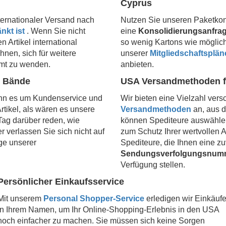
Cyprus
nternationaler Versand nach
Nutzen Sie unseren Paketkon
nkt ist
. Wenn Sie nicht
eine
Konsolidierungsanfra
n Artikel international
so wenig Kartons wie möglic
nen, sich für weitere
unserer
Mitgliedschaftsplän
lamt zu wenden.
anbieten.
n Bände
USA Versandmethoden f
enn es um Kundenservice und
Wir bieten eine Vielzahl ver
rtikel, als wären es unsere
Versandmethoden
an, aus 
ag darüber reden, wie
können Spediteure auswähle
r verlassen Sie sich nicht auf
zum Schutz Ihrer wertvollen A
ge unserer
Spediteure, die Ihnen eine zu
Sendungsverfolgungsnum
Verfügung stellen.
Persönlicher Einkaufsservice
Mit unserem
Personal Shopper-Service
erledigen wir Einkäuf
in Ihrem Namen, um Ihr Online-Shopping-Erlebnis in den USA
noch einfacher zu machen. Sie müssen sich keine Sorgen