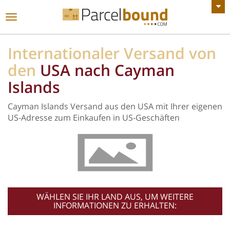
ALLE ANKÜNDIGUNGEN ANZEIGEN
Toggle
navigation
Internationaler Versand von
den
USA nach Cayman
Islands
Cayman Islands Versand aus den USA mit Ihrer eigenen
US-Adresse zum Einkaufen in US-Geschäften
WÄHLEN SIE IHR LAND AUS, UM WEITERE
INFORMATIONEN ZU ERHALTEN: