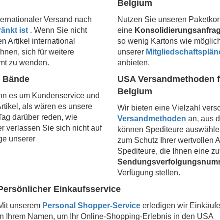
Belgium
nternationaler Versand nach
Nutzen Sie unseren Paketkon
änkt ist
. Wenn Sie nicht
eine
Konsolidierungsanfra
n Artikel international
so wenig Kartons wie möglic
nen, sich für weitere
unserer
Mitgliedschaftsplän
lamt zu wenden.
anbieten.
n Bände
USA Versandmethoden f
Belgium
enn es um Kundenservice und
rtikel, als wären es unsere
Wir bieten eine Vielzahl ver
ag darüber reden, wie
Versandmethoden
an, aus 
r verlassen Sie sich nicht auf
können Spediteure auswähle
ge unserer
zum Schutz Ihrer wertvollen A
Spediteure, die Ihnen eine zu
Sendungsverfolgungsnum
Verfügung stellen.
Persönlicher Einkaufsservice
Mit unserem
Personal Shopper-Service
erledigen wir Einkäuf
in Ihrem Namen, um Ihr Online-Shopping-Erlebnis in den USA