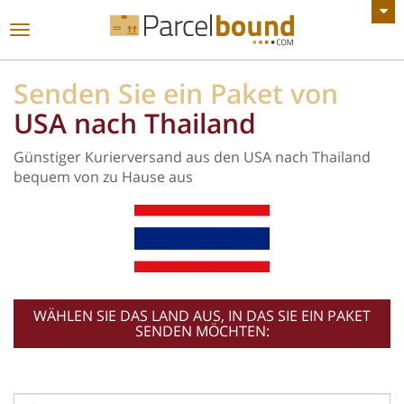
ALLE ANKÜNDIGUNGEN ANZEIGEN
Toggle
navigation
Senden Sie ein Paket von
USA nach Thailand
Günstiger Kurierversand aus den USA nach Thailand
bequem von zu Hause aus
WÄHLEN SIE DAS LAND AUS, IN DAS SIE EIN PAKET
SENDEN MÖCHTEN: