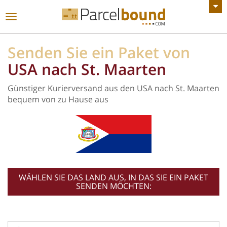
ALLE ANKÜNDIGUNGEN ANZEIGEN
Toggle
navigation
Senden Sie ein Paket von
USA nach St. Maarten
Günstiger Kurierversand aus den USA nach St. Maarten
bequem von zu Hause aus
WÄHLEN SIE DAS LAND AUS, IN DAS SIE EIN PAKET
SENDEN MÖCHTEN: