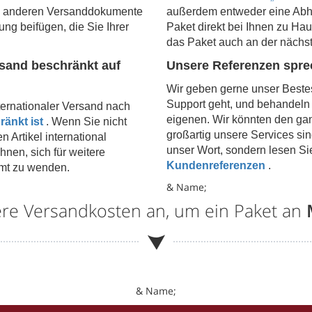
le anderen Versanddokumente
außerdem entweder eine Abho
ng beifügen, die Sie Ihrer
Paket direkt bei Ihnen zu Ha
das Paket auch an der nächs
rsand beschränkt auf
Unsere Referenzen spr
Wir geben gerne unser Best
Support geht, und behandeln I
nternationaler Versand nach
eigenen. Wir könnten den ga
änkt ist
. Wenn Sie nicht
großartig unsere Services sin
n Artikel international
unser Wort, sondern lesen Si
nen, sich für weitere
Kundenreferenzen
.
lamt zu wenden.
& Name;
ere Versandkosten an, um ein Paket an
& Name;