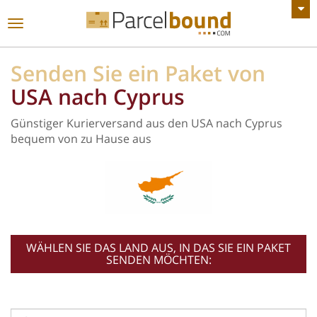
ALLE ANKÜNDIGUNGEN ANZEIGEN
Toggle
navigation
Senden Sie ein Paket von
USA nach Cyprus
Günstiger Kurierversand aus den USA nach Cyprus
bequem von zu Hause aus
WÄHLEN SIE DAS LAND AUS, IN DAS SIE EIN PAKET
SENDEN MÖCHTEN: