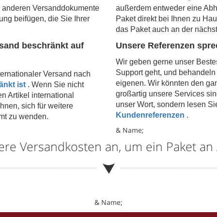
le anderen Versanddokumente
außerdem entweder eine Abho
ng beifügen, die Sie Ihrer
Paket direkt bei Ihnen zu Ha
das Paket auch an der nächs
rsand beschränkt auf
Unsere Referenzen spr
Wir geben gerne unser Best
Support geht, und behandeln I
nternationaler Versand nach
eigenen. Wir könnten den ga
nkt ist
. Wenn Sie nicht
großartig unsere Services sin
n Artikel international
unser Wort, sondern lesen Si
nen, sich für weitere
Kundenreferenzen
.
lamt zu wenden.
& Name;
ere Versandkosten an, um ein Paket an
& Name;