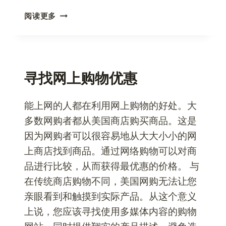
美
阅读更多
国
网
上
购
物
寻找网上购物优惠
–
您
能上网的人都在利用网上购物的好处。大
需
多数网购者都从美国商店购买商品。这是
要
了
因为网购者可以很容易地从大大小小的网
解
上商店找到商品。通过网络购物可以对商
的
品进行比较，从而获得最优惠的价格。 与
信
在传统商店购物不同，美国网购无法让您
息
亲眼看到和触摸到实际产品。从这个意义
上说，您应该寻找使用多媒体内容的购物