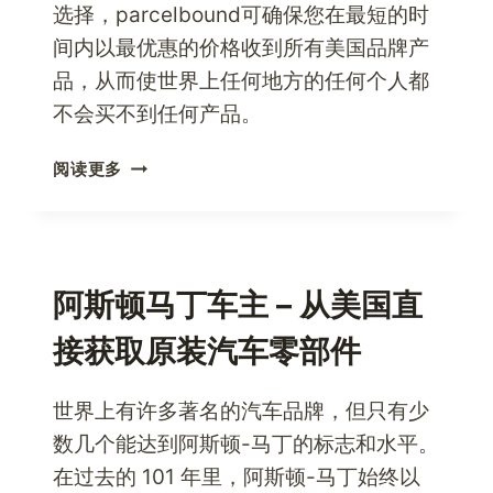
选择，parcelbound可确保您在最短的时
间内以最优惠的价格收到所有美国品牌产
品，从而使世界上任何地方的任何个人都
不会买不到任何产品。
想
阅读更多
要
购
买
ABERCROMBIE
&
阿斯顿马丁车主 – 从美国直
FITCH
接获取原装汽车零部件
产
品，
现
世界上有许多著名的汽车品牌，但只有少
在
数几个能达到阿斯顿-马丁的标志和水平。
通
在过去的 101 年里，阿斯顿-马丁始终以
过