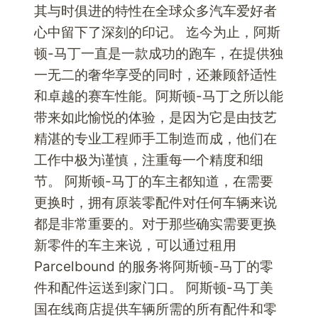
PARCELBOUND
其与时俱进的特性在全球众多汽车爱好者
就
心中留下了深刻的印记。 迄今为止，阿斯
能
顿-马丁一直是一款成功的跑车，在提供独
轻
一无二的奢华享受的同时，还兼顾舒适性
松
实
和卓越的赛车性能。阿斯顿-马丁之所以能
现。
带来如此愉悦的体验，是因为它是由技艺
精湛的专业工程师手工制造而成，他们在
工作中极为谨慎，注重每一个精度和细
节。 阿斯顿-马丁的车主都知道，在需要
更换时，拥有原装零配件对任何车辆来说
都是非常重要的。对于那些确实需要更换
新零件的车主来说，可以通过租用
Parcelbound 的服务将阿斯顿-马丁的零
件和配件运送到家门口。 阿斯顿-马丁美
国在线商店提供车辆所需的所有配件和零