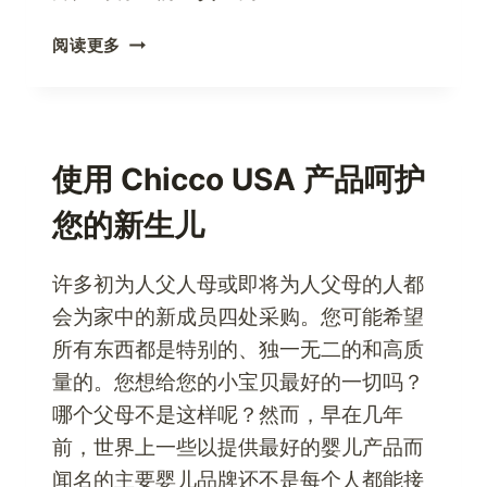
阿
阅读更多
斯
顿
马
丁
车
使用 Chicco USA 产品呵护
主
您的新生儿
–
从
美
许多初为人父人母或即将为人父母的人都
国
会为家中的新成员四处采购。您可能希望
直
所有东西都是特别的、独一无二的和高质
接
获
量的。您想给您的小宝贝最好的一切吗？
取
哪个父母不是这样呢？然而，早在几年
原
前，世界上一些以提供最好的婴儿产品而
装
闻名的主要婴儿品牌还不是每个人都能接
汽