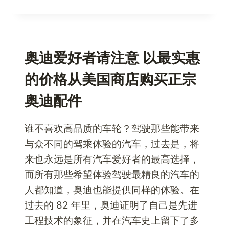
用
CHICCO
USA
产
品
奥迪爱好者请注意 以最实惠
呵
的价格从美国商店购买正宗
护
您
奥迪配件
的
新
生
谁不喜欢高品质的车轮？驾驶那些能带来
儿
与众不同的驾乘体验的汽车，过去是，将
来也永远是所有汽车爱好者的最高选择，
而所有那些希望体验驾驶最精良的汽车的
人都知道，奥迪也能提供同样的体验。在
过去的 82 年里，奥迪证明了自己是先进
工程技术的象征，并在汽车史上留下了多