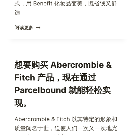
式，用 Benefit 化妆品变美，既省钱又舒
适。
访
阅读更多
问
BENEFIT
COSMETICS，
获
取
想要购买 Abercrombie &
所
Fitch 产品，现在通过
有
即
Parcelbound 就能轻松实
时
美
现。
容
解
Abercrombie & Fitch 以其特定的形象和
决
方
质量闻名于世，迫使人们一次又一次地光
案