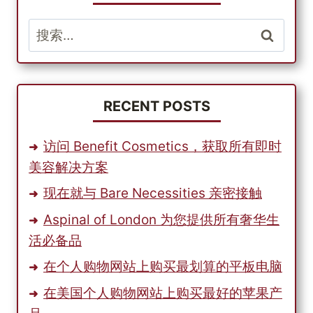
请
注
搜
意
索：
以
最
实
惠
RECENT POSTS
的
价
访问 Benefit Cosmetics，获取所有即时
格
美容解决方案
从
美
现在就与 Bare Necessities 亲密接触
国
Aspinal of London 为您提供所有奢华生
商
店
活必备品
购
在个人购物网站上购买最划算的平板电脑
买
正
在美国个人购物网站上购买最好的苹果产
宗