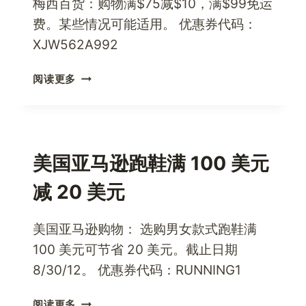
梅西百货：购物满$75减$10，满$99免运
费。某些情况可能适用。 优惠券代码：
XJW562A992
美
阅读更多
国
MACYS
全
场
满
美国亚马逊跑鞋满 100 美元
$75
减 20 美元
减
$10，
免
美国亚马逊购物： 选购男女款式跑鞋满
运
100 美元可节省 20 美元。截止日期
费
8/30/12。 优惠券代码：RUNNING1
美
阅读更多