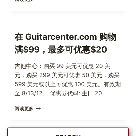
国
亚
马
逊
跑
在 Guitarcenter.com 购物
鞋
满$99，最多可优惠$20
满
100
美
吉他中心：购买 99 美元可优惠 20 美
元
元，购买 299 美元可优惠 50 美元，购买
减
599 美元或以上可优惠 100 美元。有效期
20
美
至 8/13/12。 优惠券代码: 生日 20
元
在
阅读更多
GUITARCENTER.COM
购
物