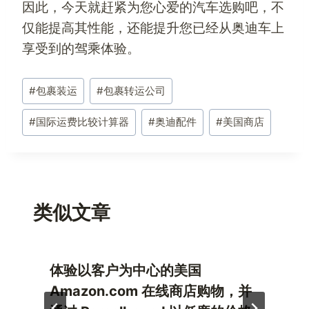
因此，今天就赶紧为您心爱的汽车选购吧，不
仅能提高其性能，还能提升您已经从奥迪车上
享受到的驾乘体验。
文
#
包裹装运
#
包裹转运公司
章
标
#
国际运费比较计算器
#
奥迪配件
#
美国商店
签：
类似文章
体验以客户为中心的美国
Amazon.com 在线商店购物，并