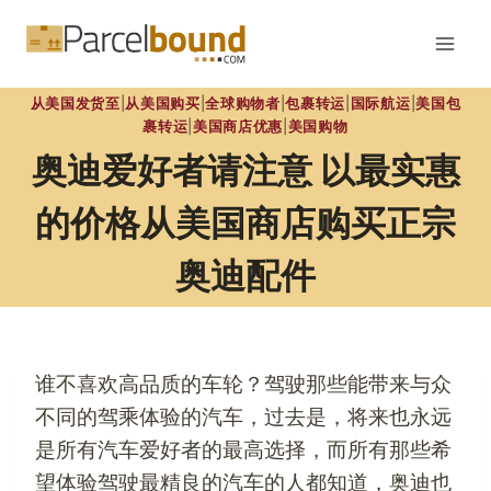
跳
到
内
从美国发货至
|
从美国购买
|
全球购物者
|
包裹转运
|
国际航运
|
美国包
容
裹转运
|
美国商店优惠
|
美国购物
奥迪爱好者请注意 以最实惠
的价格从美国商店购买正宗
奥迪配件
谁不喜欢高品质的车轮？驾驶那些能带来与众
不同的驾乘体验的汽车，过去是，将来也永远
是所有汽车爱好者的最高选择，而所有那些希
望体验驾驶最精良的汽车的人都知道，奥迪也