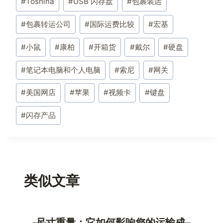
标
#
Toshina
#
USB 闪存盘
#
包裹装运
签：
#
包裹转运公司
#
国际运费比较
#
宏基
#
小鼠
#
康柏
#
开箱货
#
戴尔
#
硬盘
#
笔记本电脑和个人电脑
#
索尼
#
网关
#
美国网店
#
苹果
#
视频卡
#
键盘
#
闪存产品
类似文章
尺寸重量：它如何影响您的运输成