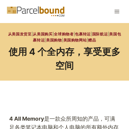
跳
到
内
容
从美国发货至
|
从美国购买
|
全球购物者
|
包裹转运
|
国际航运
|
美国包
裹转运
|
美国购物
|
美国购物网站
|
赠品
使用 4 个全内存，享受更多
空间
4 All Memory
是一款众所周知的产品，可满
足各类笔记本电脑和个人电脑的所有额外内存