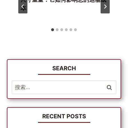
本
SEARCH
搜
索：
RECENT POSTS