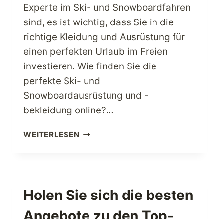
Experte im Ski- und Snowboardfahren
sind, es ist wichtig, dass Sie in die
richtige Kleidung und Ausrüstung für
einen perfekten Urlaub im Freien
investieren. Wie finden Sie die
perfekte Ski- und
Snowboardausrüstung und -
bekleidung online?…
INVESTIEREN
WEITERLESEN
SIE
DIESE
SAISON
IN
HOCHWERTIGE
Holen Sie sich die besten
SKI-
Angebote zu den Top-
UND