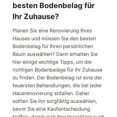
besten Bodenbelag für
DEN
TOP-
Ihr Zuhause?
MARKEN
FÜR
KÜCHEN-
Planen Sie eine Renovierung Ihres
UND
Hauses und müssen Sie den besten
BADEZIMMERARMATUREN
Bodenbelag für Ihren persönlichen
Raum auswählen? Dann erhalten Sie
hier einige wichtige Tipps, um die
richtigen Bodenbeläge für Ihr Zuhause
zu finden. Der Bodenbelag ist eine der
teuersten Behandlungen, die bei jeder
Hausrenovierung anfallen. Daher
sollten Sie ihn sorgfältig auswählen,
bevor Sie eine Kaufentscheidung
treffen, damit sich Ihre Investition auch