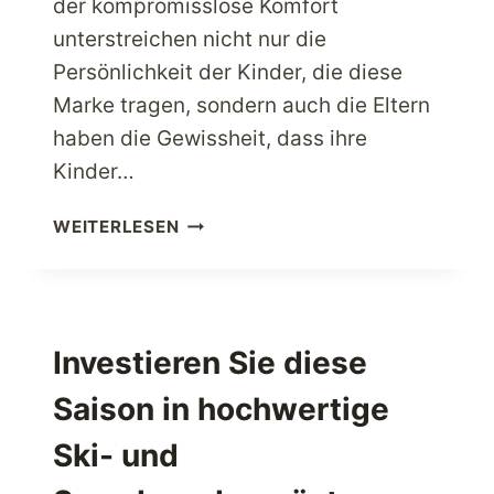
der kompromisslose Komfort
unterstreichen nicht nur die
Persönlichkeit der Kinder, die diese
Marke tragen, sondern auch die Eltern
haben die Gewissheit, dass ihre
Kinder…
KLEIDEN
WEITERLESEN
SIE
IHRE
KINDER
STILVOLL
EIN
Investieren Sie diese
MIT
Saison in hochwertige
CARTER’S
Ski- und