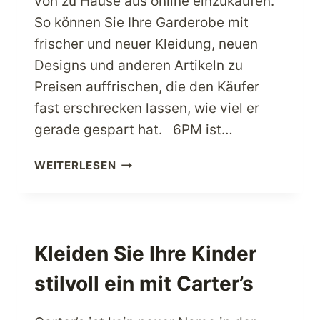
von zu Hause aus online einzukaufen.
So können Sie Ihre Garderobe mit
frischer und neuer Kleidung, neuen
Designs und anderen Artikeln zu
Preisen auffrischen, die den Käufer
fast erschrecken lassen, wie viel er
gerade gespart hat. 6PM ist…
KAUFEN
WEITERLESEN
SIE
MEHR
EIN,
INDEM
SIE
Kleiden Sie Ihre Kinder
MIT
stilvoll ein mit Carter’s
6PM
SPEZIELLE
RABATTANGEBOTE