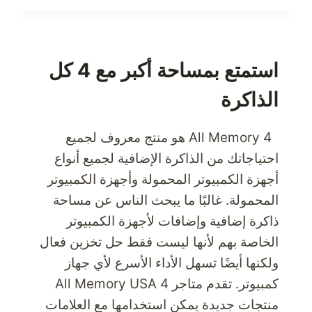
أودي
احصل
على
قطع
استمتع بمساحة أكبر مع 4 كل
غيار
الذاكرة
أودي
الأصلية
من
4 All Memory هو منتج معروف لجميع
متاجر
احتياجاتك من الذاكرة الإضافية لجميع أنواع
الولايات
أجهزة الكمبيوتر المحمولة وأجهزة الكمبيوتر
المتحدة
الأمريكية
المحمولة. غالبًا ما يبحث الناس عن مساحة
بأسعار
ذاكرة إضافية وإضافات لأجهزة الكمبيوتر
معقولة
الخاصة بهم لأنها ليست فقط حل تخزين فعال
ولكنها أيضًا تسهل الأداء الأسرع لأي جهاز
كمبيوتر. تقدم متاجر 4 All Memory USA
منتجات جديدة يمكن استخدامها مع العلامات