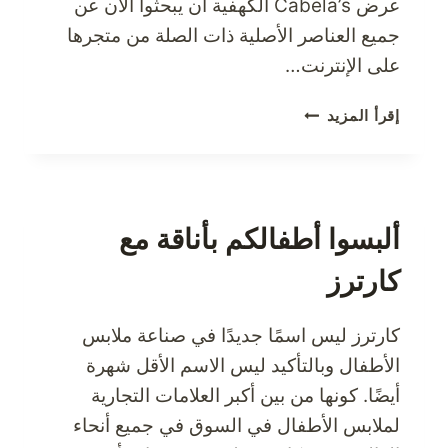
عرض Cabela’s الكهفية أن يبحثوا الآن عن
جميع العناصر الأصلية ذات الصلة من متجرها
على الإنترنت…
CABELA’S،
إقرأ المزيد
متجر
CABELA’S،
متجر
كابيلز
للملابس
ألبسوا أطفالكم بأناقة مع
الخارجية
كارترز
المميزة
كارترز ليس اسمًا جديدًا في صناعة ملابس
الأطفال وبالتأكيد ليس الاسم الأقل شهرة
أيضًا. كونها من بين أكبر العلامات التجارية
لملابس الأطفال في السوق في جميع أنحاء