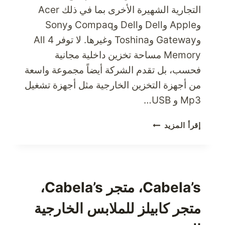
التجارية الشهيرة الأخرى بما في ذلك Acer
وApple وDell وDell وCompaq وSony
وGateway وToshina وغيرها. لا توفر 4 All
Memory مساحة تخزين داخلية مجانية
فحسب، بل تقدم الشركة أيضاً مجموعة واسعة
من أجهزة التخزين الخارجية مثل أجهزة تشغيل
Mp3 و USB…
استمتع
إقرأ المزيد
بمساحة
أكبر
مع
4
كل
Cabela’s، متجر Cabela’s،
الذاكرة
متجر كابيلز للملابس الخارجية