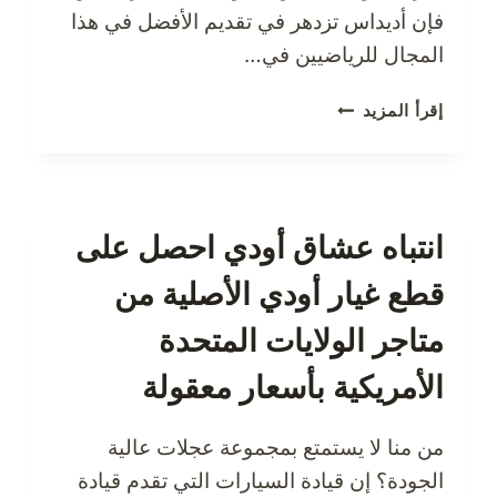
فإن أديداس تزدهر في تقديم الأفضل في هذا
المجال للرياضيين في…
احصل
إقرأ المزيد
على
معدات
رياضية
متميزة
من
انتباه عشاق أودي احصل على
متجر
قطع غيار أودي الأصلية من
أديداس
الولايات
متاجر الولايات المتحدة
المتحدة
الأمريكية
الأمريكية بأسعار معقولة
من منا لا يستمتع بمجموعة عجلات عالية
الجودة؟ إن قيادة السيارات التي تقدم قيادة