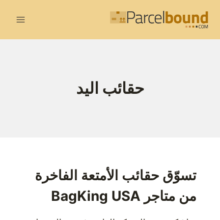
لتجاوز
لى
لمحتوى
حقائب اليد
تسوّق حقائب الأمتعة الفاخرة
من متاجر BagKing USA