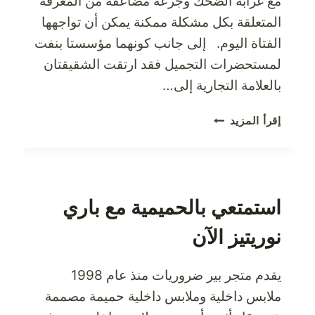
مع غرابة الضحك وجرعة مضاعفة من المعرفة
المتعلقة بكل مشكلة ممكنة يمكن أن تواجهها
الفتاة اليوم. إلى جانب كونهما مؤسستا بنفت
لمستحضرات التجميل فقد ارتقت الشقيقتان
بالعلامة التجارية إلى…
زوري
إقرأ المزيد
بنفت
لمستحضرات
التجميل
بنفت
كوزماتيكس
استمتعي بالحميمية مع باري
لكل
نوريتيز الآن
ما
تحتاجينه
من
يقدم متجر بير ضروريات منذ عام 1998
مستحضرات
ملابس داخلية وملابس داخلية حميمة مصممة
تجميل