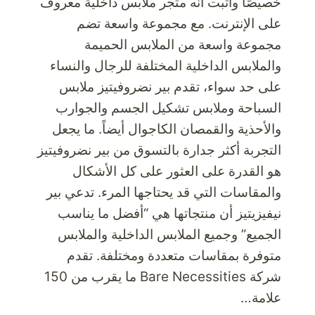
خصيصًا وأثبت أنه متجر ملابس داخلية معروف
فورية
على الإنترنت. مع مجموعة واسعة تضم
مجموعة واسعة من الملابس الحميمة
والملابس الداخلية المختلفة للرجال والنساء
على حد سواء، تقدم بير نضروفيتيز ملابس
السباحة وملابس تشكيل الجسم والجوارب
والأحذية والقمصان الكاجوال أيضاً. ما يجعل
التجربة أكثر جدارة بالتسوق من بير نضروفيتيز
هو القدرة على العثور على كل الأشكال
والمقاسات التي قد يحتاجها المرء. تدعي بير
نيفيزيتيز أن منتجاتها هي “أفضل ما يناسب
الجميع” وجميع الملابس الداخلية والملابس
متوفرة بمقاسات متعددة ومختلفة. تقدم
شركة Bare Necessities ما يقرب من 150
علامة…