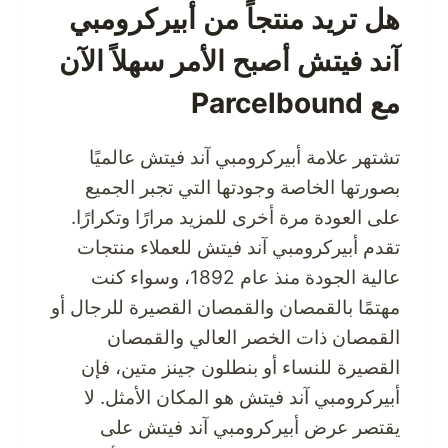
الأكثر
هل تريد منتجاً من أبيركرومبي
تركيزًا
آند فيتش أصبح الأمر سهلاً الآن
على
العملاء
مع Parcelbound
AMAZON.COM
في
الولايات
تشتهر علامة أبيركرومبي آند فيتش عالميًا
المتحدة
بصورتها الخاصة وجودتها التي تجبر الجميع
الأمريكية
على العودة مرة أخرى للمزيد مرارًا وتكرارًا.
وشحن
تقدم أبيركرومبي آند فيتش للعملاء منتجات
المنتجات
بأسعار
عالية الجودة منذ عام 1892، وسواء كنت
رخيصة
مهتمًا بالقمصان والقمصان القصيرة للرجال أو
من
القمصان ذات الخصر العالي والقمصان
خلال
القصيرة للنساء أو بنطلون جينز متين، فإن
PARCELBOUND
أبيركرومبي آند فيتش هو المكان الأمثل. لا
يقتصر عرض أبيركرومبي آند فيتش على