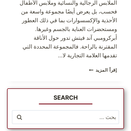
الملابس الرجالية والنسائية وملابس الأطفال
فحسب، بل يعرض أيضًا مجموعة واسعة من
الأحذية والإكسسوارات بما في ذلك العطور
ومستحضرات العناية بالجسم وغيرها.
أبركرومبي آند فيتش تدور حول الأناقة
المقترنة بالراحة. فالمجموعة المحددة التي
تقدمها العلامة التجارية لا…
هل
إقرأ المزيد
تريد
منتجاً
من
أبيركرومبي
SEARCH
آند
فيتش
البحث
أصبح
عن:
الأمر